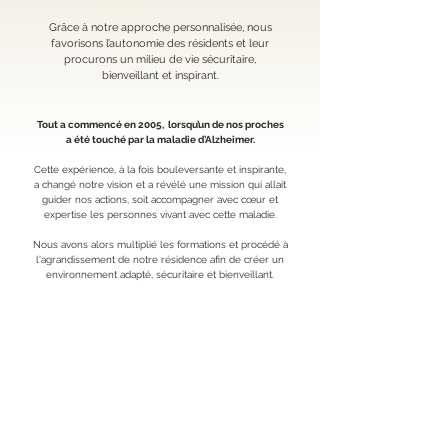
Grâce à notre approche personnalisée, nous
favorisons l’autonomie des résidents et leur
procurons un milieu
de vie sécuritaire,
bienveillant et inspirant.
Tout a commencé en 2005,
l
orsqu’un de nos proches
a été touché par la maladie d’Alzheimer.
Cette expérience, à la fois bouleversante et inspirante,
a changé notre vision et a révélé une mission qui allait
guider nos actions, soit accompagner avec cœur et
expertise les personnes vivant avec cette maladie.
Nous avons alors multiplié les formations et procédé à
l'agrandissement de notre résidence afin de créer un
environnement adapté, sécuritaire et bienveillant.
Aujourd’hui, c’est avec passion que nous travaillons
aux côtés des résidents et de leurs familles pour
bâtir un milieu de vie chaleureux, où chaque personne est
reconnue, soutenue et encouragée à préserver
son autonomie.
Contact